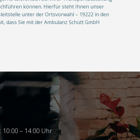
urchführen können. Hierfür steht Ihnen unser
eitstelle unter der Ortsvorwahl – 19222 in den
it, dass Sie mit der Ambulanz Schütt GmbH
s: 10:00 – 14:00 Uhr