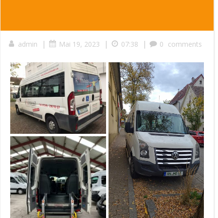
|
|
|
admin
Mai 19, 2023
07:38
0
comments